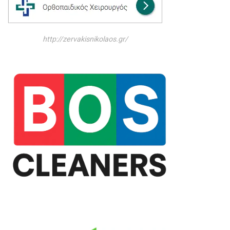
http://zervakisnikolaos.gr/