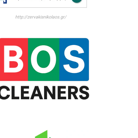
http://zervakisnikolaos.gr/