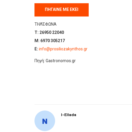
ΠΗΓΑΙΝΕ ΜΕ ΕΚΕΙ
ΤΗΛΈΦΩΝΑ
T:
26950 22040
M:
6970 305217
E:
info@prosiliozakynthos.gr
Πηγή: Gastronomos.gr
I-Ellada