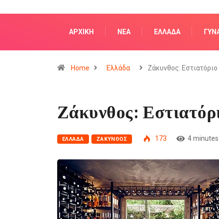
ΑΡΧΙΚΗ
NΈΑ
ΕΛΛΆΔΑ
ΓΥΝ
Home
Ελλάδα
Ζάκυνθος: Εστιατόριο
Ζάκυνθος: Εστιατόρ
173
4 minutes
ΕΛΛΆΔΑ
ΖΆΚΥΝΘΟΣ