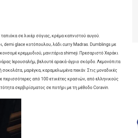
 ταπιόκα σε λικέρ σόγιας, κρέμα καπνιστού αυγού.
 demi glace κοτόπουλου, λάδι curry Madras. Dumblings με
κονσομέ κρεμμυδιού, μανιτάρια shimeji. Πρεσαριστό Χεράκι
ινάρας Ιερουσαλήμ, βελουτέ αρακά-άγριο σκόρδο. Λεμονόπιτα
κή σοκολάτα, μαρέγκα, καραμελωμένα πεκάν. Στις μοναδικές
με περισσότερες από 100 ετικέτες κρασιών, από ελληνικούς
τότητα σερβιρίσματος σε ποτήρι με τη μέθοδο Coravin.