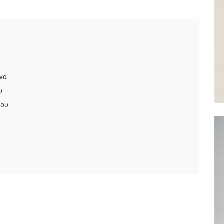
να
υ
που