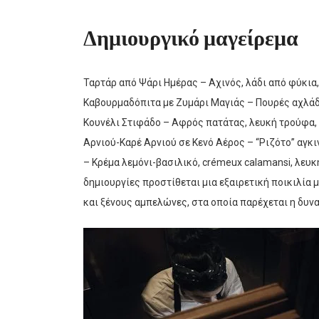
Δημιουργικό μαγείρεμα
Ταρτάρ από Ψάρι Ημέρας – Αχινός, λάδι από φύκια,
Καβουρμαδόπιτα με Ζυμάρι Μαγιάς – Πουρές αχλάδι,
Κουνέλι Στιφάδο – Αφρός πατάτας, λευκή τρούφα, 
Αρνιού-Καρέ Αρνιού σε Κενό Αέρος – “Ριζότο” αγκ
– Κρέμα λεμόνι-βασιλικό, crémeux calamansi, λευ
δημιουργίες προστίθεται μια εξαιρετική ποικιλία 
και ξένους αμπελώνες, στα οποία παρέχεται η δυνα