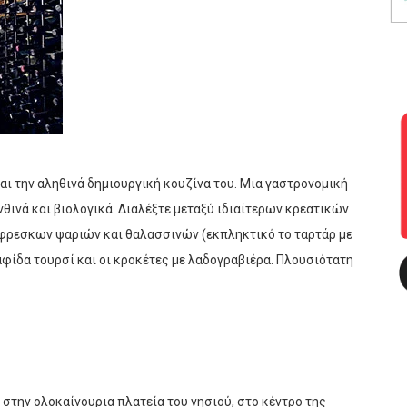
ι την αληθινά δημιουργική κουζίνα του. Μια γαστρονομική
θινά και βιολογικά. Διαλέξτε μεταξύ ιδιαίτερων κρεατικών
όφρεσκων ψαριών και θαλασσινών (εκπληκτικό το ταρτάρ με
φίδα τουρσί και οι κροκέτες με λαδογραβιέρα. Πλουσιότατη
στην ολοκαίνουρια πλατεία του νησιού, στο κέντρο της