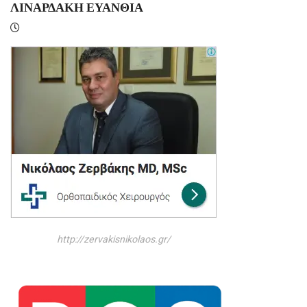
http://zervakisnikolaos.gr/