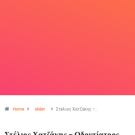
Home
slider
Στέλιος Χατζάκης –…
Στέλιος Χατζάκης – Οδοντίατρος