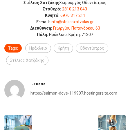
Στέλιος Χατζάκης
Χειρουργός Οδοντίατρος
Σταθερό:
2810 213 043
Κινητό:
6970 317 211
E-mail:
info@steliosxatzakis.gr
Διεύθυνση:
Γεωργίου Παπανδρέου 63
Πόλη:
Ηράκλειο, Κρήτη, 71307
Tags:
Ηράκλειο
Κρήτη
Οδοντίατρος
Στέλιος Χατζάκης
I-Ellada
https://salmon-dove-119907.hostingersite.com