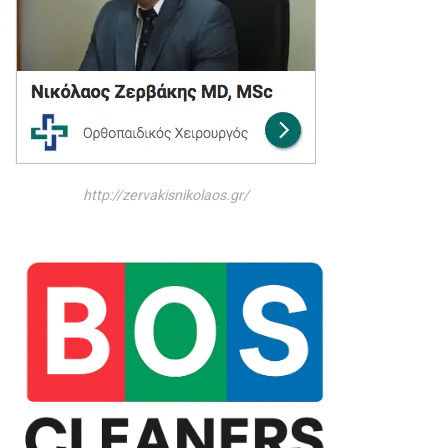
http://zervakisnikolaos.gr/