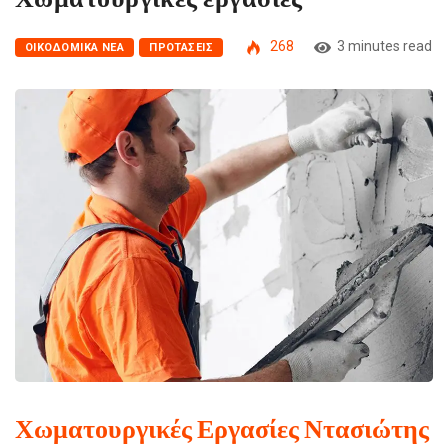
268
3 minutes read
ΟΙΚΟΔΟΜΙΚΆ ΝΈΑ
ΠΡΟΤΆΣΕΙΣ
Χωματουργικές Εργασίες Ντασιώτης