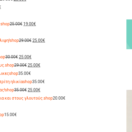
€
ς
shop
25.00€
19.00€
λιψη!
shop
29.00€
25.00€
hop
30.00€
25.00€
υς.
shop
29.00€
25.00€
λικες
shop
35.00€
τρίτη ηλικία
shop
35.00€
ας!
shop
35.00€
25.00€
ια και στους γλουτούς.
shop
20.00€
op
15.00€