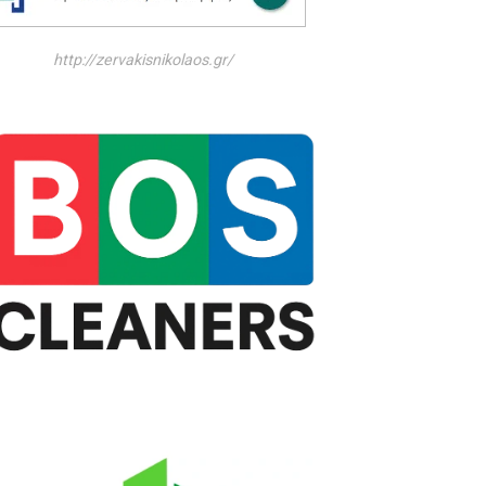
http://zervakisnikolaos.gr/