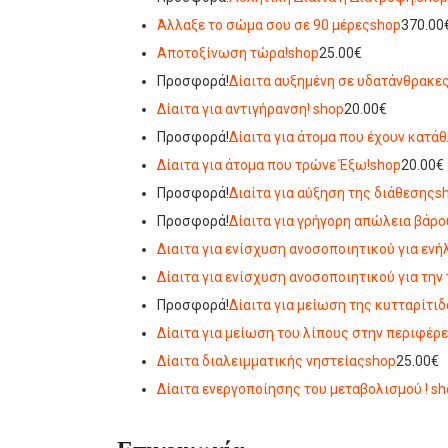
Άλλαξε το σώμα σου σε 90 μέρες
shop
370.00
Αποτοξίνωση τώρα!
shop
25.00€
Προσφορά!
Δίαιτα αυξημένη σε υδατάνθρακε
Δίαιτα για αντιγήρανση!
shop
20.00€
Προσφορά!
Δίαιτα για άτομα που έχουν κατάθ
Δίαιτα για άτομα που τρώνε Έξω!
shop
20.00€
Προσφορά!
Διαίτα για αύξηση της διάθεσης
s
Προσφορά!
Δίαιτα για γρήγορη απώλεια βάρο
Διαιτα για ενίσχυση ανοσοποιητικού για ενή
Δίαιτα για ενίσχυση ανοσοποιητικού για την 
Προσφορά!
Δίαιτα για μείωση της κυτταρίτιδ
Δίαιτα για μείωση του λίπους στην περιφέρε
Δίαιτα διαλειμματικής νηστείας
shop
25.00€
Δίαιτα ενεργοποίησης του μεταβολισμού !
sh