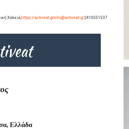
ική Χαλκιά,
https://activeat.gr
info@activeat.gr
2410551537
γος
σα, Ελλάδα