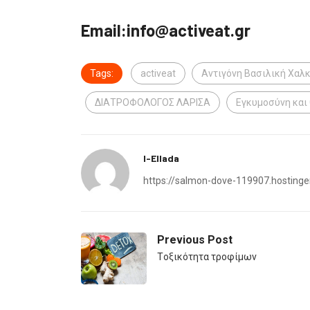
Email:info@activeat.gr
Tags:
activeat
Αντιγόνη Βασιλική Χαλκ
ΔΙΑΤΡΟΦΟΛΟΓΟΣ ΛΑΡΙΣΑ
Εγκυμοσύνη και
I-Ellada
https://salmon-dove-119907.hostinge
Previous Post
Tοξικότητα τροφίμων