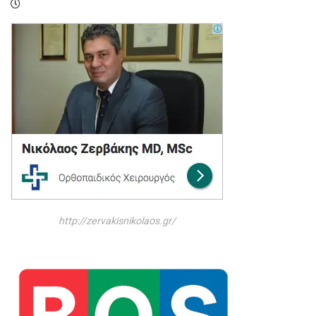
http://zervakisnikolaos.gr/