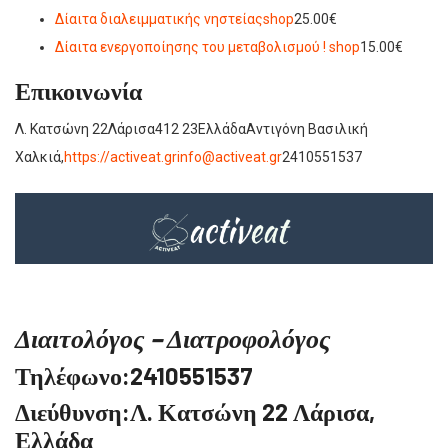
Δίαιτα διαλειμματικής νηστείας
shop
25.00€
Δίαιτα ενεργοποίησης του μεταβολισμού !
shop
15.00€
Επικοινωνία
Λ. Κατσώνη 22Λάρισα412 23ΕλλάδαΑντιγόνη Βασιλική
Χαλκιά,
https://activeat.gr
info@activeat.gr
2410551537
Διαιτολόγος – Διατροφολόγος
Τηλέφωνο:2410551537
Διεύθυνση:Λ. Κατσώνη 22 Λάρισα,
Ελλάδα