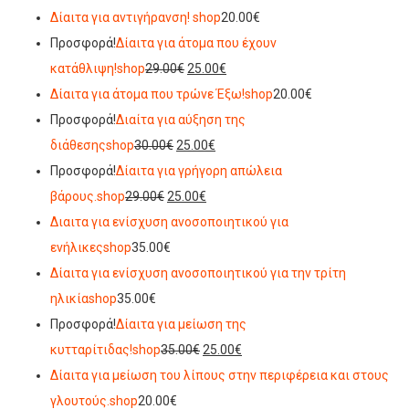
Δίαιτα για αντιγήρανση!
shop
20.00€
Προσφορά!
Δίαιτα για άτομα που έχουν
κατάθλιψη!
shop
29.00€
25.00€
Δίαιτα για άτομα που τρώνε Έξω!
shop
20.00€
Προσφορά!
Διαίτα για αύξηση της
διάθεσης
shop
30.00€
25.00€
Προσφορά!
Δίαιτα για γρήγορη απώλεια
βάρους.
shop
29.00€
25.00€
Διαιτα για ενίσχυση ανοσοποιητικού για
ενήλικες
shop
35.00€
Δίαιτα για ενίσχυση ανοσοποιητικού για την τρίτη
ηλικία
shop
35.00€
Προσφορά!
Δίαιτα για μείωση της
κυτταρίτιδας!
shop
35.00€
25.00€
Δίαιτα για μείωση του λίπους στην περιφέρεια και στους
γλουτούς.
shop
20.00€