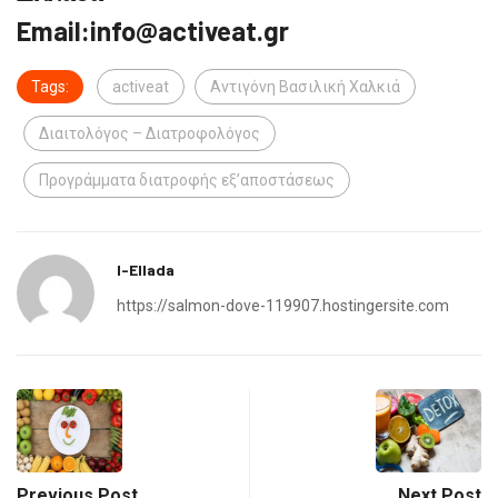
Email:info@activeat.gr
Tags:
activeat
Αντιγόνη Βασιλική Χαλκιά
Διαιτολόγος – Διατροφολόγος
Προγράμματα διατροφής εξ’αποστάσεως
I-Ellada
https://salmon-dove-119907.hostingersite.com
Previous Post
Next Post