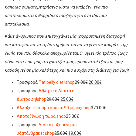
κάποιες σωματομετρήσεις ώστε να υπάρξει ένα πιο
αποτελεσματικό θερμιδικό ισοζύγιο για ένα ιδανικό
αποτέλεσμα.
Κάθε άνθρωπος που επιτυγχάνει μία ισορροπημένη διατροφή
και καταφέρνει να τη διατηρήσει τείνει να γίνεται κομμάτι της
ζωής του που δύσκολα αποχωρίζεται.Ο υγιεινός τρόπος ζωής
είναι κάτι που μας στιγματίζει ,μας προσανατολίζει και μας
καθοδηγεί σε μία καλύτερη και πιο ευχάριστη διάθεση για ζωή!
Προσφορά!
Flat belly diet !
shop
29.00€
20.00€
Προσφορά!
Αθλητική Δίαιτα ή
Διατροφή!
shop
29.00€
25.00€
Άλλαξε το σώμα σου σε 90 μέρες
shop
370.00€
Αποτοξίνωση τώρα!
shop
25.00€
Προσφορά!
Δίαιτα αυξημένη σε
υδατάνθρακες
shop
25.00€
19.00€