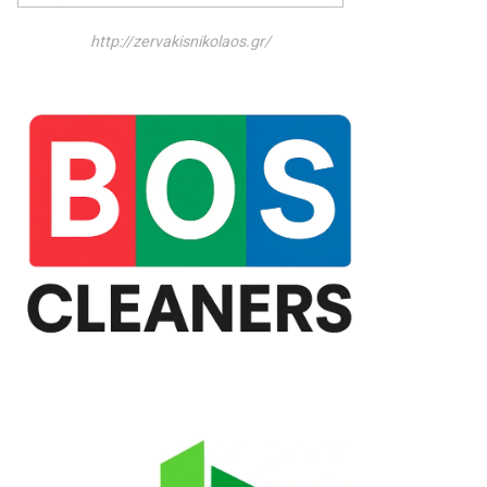
http://zervakisnikolaos.gr/