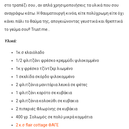
στο τραπέζι σου , αν απλά χρησιμοποιήσεις τα υλικά που σου
αναγράφω κάτω. Η θαυματουργή κινόα, είτε πολύχρωμη είτε όχι
κάνει πάλι το θαύμα της, απογειώνοντας γευστικά και θρεπτικά
το γεύμα σου!! Trust me…
Υλικά:
1κ.σ ελαιόλαδο
1/2 φλιτζάνι φρέσκο κρεμμύδι ψιλοκομμένο
1κ.γ φρέσκο τζίντζερ λιωμένο
1 σκελίδα σκόρδο ψιλοκομμένο
2 φλιτζάνια μανιτάρια λευκά σε φέτες
1 φλιτζάνι καρότο σε κυβάκια
2 φλιτζάνια κολοκύθι σε κυβακια
2 πιπεριές Φλωρίνης σε κυβάκια
400 γρ. Σολωμός σε πολύ μικρά κομμάτια
2 κ.σ flair cottage ΦΑΓΕ