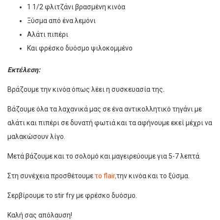
1 1/2 φλιτζάνι βρασμένη κινόα
Ξύσμα από ένα λεμόνι
Αλάτι πιπέρι
Και φρέσκο δυόσμο ψιλοκομμένο
Εκτέλεση:
Βράζουμε την κινόα όπως λέει η συσκευασία της.
Βάζουμε όλα τα λαχανικά μας σε ένα αντικολλητικό τηγάνι με
αλάτι και πιπέρι σε δυνατή φωτιά και τα αφήνουμε εκεί μέχρι να
μαλακώσουν λίγο.
Μετά βάζουμε και το σολομό και μαγειρεύουμε για 5-7 λεπτά.
Στη συνέχεια προσθέτουμε
το flair,
την κινόα και το ξύσμα.
Σερβίρουμε το stir fry με φρέσκο δυόσμο.
Καλή σας απόλαυση!