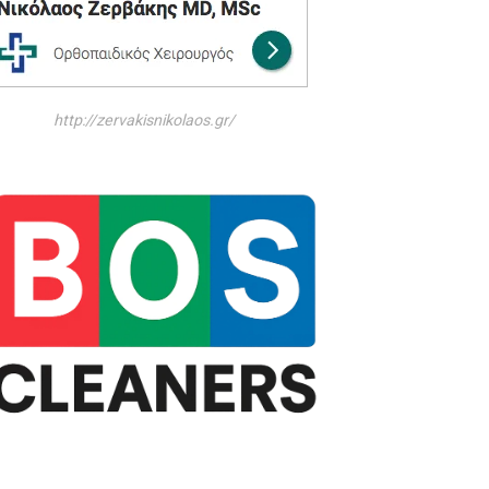
http://zervakisnikolaos.gr/