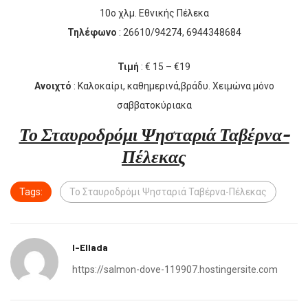
10ο χλμ. Εθνικής Πέλεκα
Τηλέφωνο
: 26610/94274, 6944348684
Τιμή
: € 15 – €19
Ανοιχτό
: Καλοκαίρι, καθημερινά,βράδυ. Χειμώνα μόνο
σαββατοκύριακα
Το Σταυροδρόμι Ψησταριά Ταβέρνα-
Πέλεκας
Tags:
Το Σταυροδρόμι Ψησταριά Ταβέρνα-Πέλεκας
I-Ellada
https://salmon-dove-119907.hostingersite.com