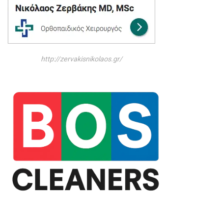
http://zervakisnikolaos.gr/