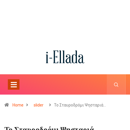
Home
slider
Το Σταυροδρόμι Ψησταριά…
Το Σταυροδρόμι Ψησταριά