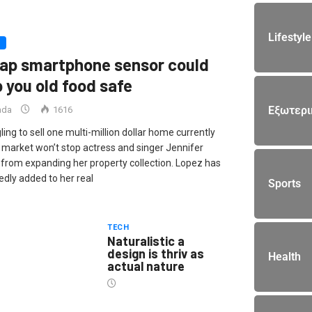
Lifestyle
ap smartphone sensor could
p you old food safe
Εξωτερι
lada
1616
ling to sell one multi-million dollar home currently
 market won’t stop actress and singer Jennifer
from expanding her property collection. Lopez has
edly added to her real
Sports
TECH
Naturalistic a
design is thriv as
Health
actual nature