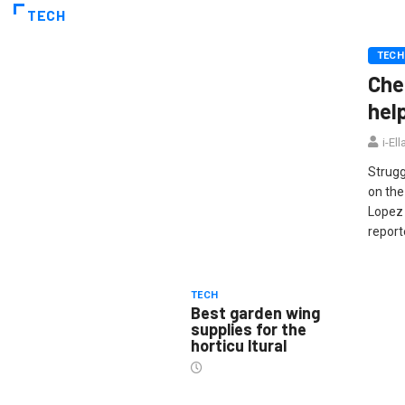
TECH
TECH
Che
hel
i-El
Strugg
on the
Lopez 
report
TECH
Best garden wing
supplies for the
horticu ltural