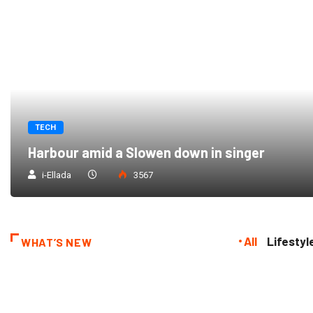
TECH
Harbour amid a Slowen down in singer
i-Ellada
3567
All
Lifestyl
WHAT’S NEW