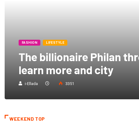
FASHION
LIFESTYLE
The billionaire Philan th
learn more and city
i-Ellada
3351
WEEKEND TOP