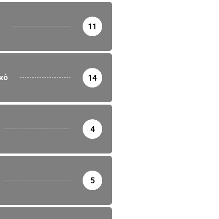
11
κό
14
4
5