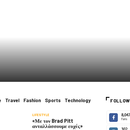
e
Travel
Fashion
Sports
Technology
FOLLOW
LIFESTYLE
8,04
«Με τον Brad Pitt
Fans
ανταλλάσσουμε ευχές»
302