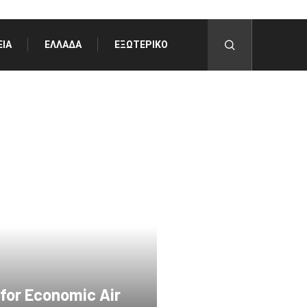
ΊΑ
ΕΛΛΆΔΑ
ΕΞΩΤΕΡΙΚΌ
 for Economic Air