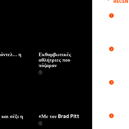
RECEN
1
2
μόντελ… η
Εκθαμβωτικές
αθλήτριες που
πόζαραν
3
και σέξι η
«Με τον Brad Pitt
4