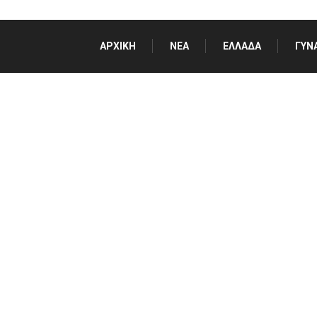
ΑΡΧΙΚΗ
NΈΑ
ΕΛΛΆΔΑ
ΓΥΝ