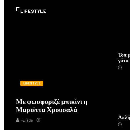
LIFESTYLE
Τοπ 
γάτα
LIFESTYLE
Με φωσφοριζέ μπικίνι η
Μαριέττα Χρουσαλά
Απλή 
i-Ellada